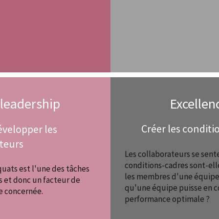
leadership
Excellen
Créer les conditi
velopper les
teurs
Les collaborateurs se senten
conditions-cadres sont-ell
uats est l'une des tâches
les membres d'une équipe s
s et donc un facteur de
qu'une équipe puisse en c
se concernée.
performance optimale ?