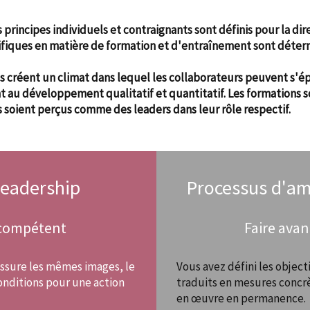
rincipes individuels et contraignants sont définis pour la dire
cifiques en matière de formation et d'entraînement sont déter
res créent un climat dans lequel les collaborateurs peuvent s'é
 au développement qualitatif et quantitatif. Les formations 
s soient perçus comme des leaders dans leur rôle respectif.
leadership
Processus d'am
 compétent
Faire avan
 assure les mêmes images, le
Vous avez défini les object
onditions pour une action
traduits en mesures concr
en œuvre en permanence.