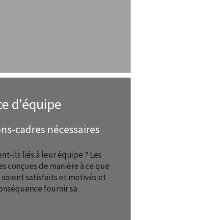
ce d'équipe
ons-cadres nécessaires
t-ils liés à leur équipe ? Les
es conçues de manière à ce que
oient satisfaits et motivés et
onséquence fournir sa