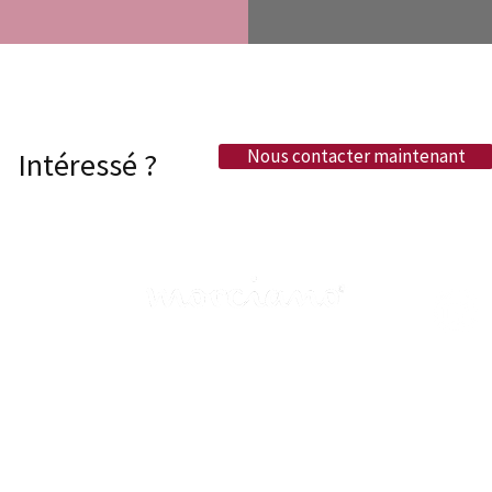
Nous contacter maintenant
Intéressé ?
morciano global ag
Rue des Chanoines 7
| 1700 Fribourg
info@morciano.swiss
+41 31 351 44 44
Morciano est une entreprise
certifiée SQS