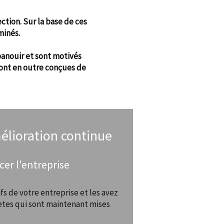
ction. Sur la base de ces
minés.
panouir et sont motivés
sont en outre conçues de
élioration continue
cer l'entreprise
ifs de votre entreprise et les avez
ètes qui sont maintenant mises